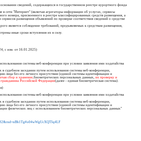
 основании сведений, содержащихся в государственном реестре курортного фонда
ле в сети "Интернет" (включая агрегаторы информации об услугах, сервисы
ного номера, присвоенного в реестре классифицированных средств размещения, а
и сервисов размещения объявлений по проверке соответствия сведений о средстве
орого является соблюдение требований, предъявляемых к средствам размещения,
отрены иные сроки вступления их в силу.
, с изм. от 16.01.2025)
 использования системы веб-конференции при условии заявления ими ходатайства
х в судебном заседании путем использования системы веб-конференции,
ию лица без его личного присутствия (единой системы идентификации и
ючая сбор и хранение,
биометрических персональных данных,
их проверку и
 гражданина Российской Федерации
(далее - единая биометрическая система).
я)
 использования системы веб-конференции при условии заявления ими ходатайства
х в судебном заседании путем использования системы веб-конференции,
ию лица без его личного присутствия (единой системы идентификации и
ации физических лиц с использованием биометрических персональных данных"
=495132&rnd=nBh1Tg#o04wWgUcXQTIq4LF