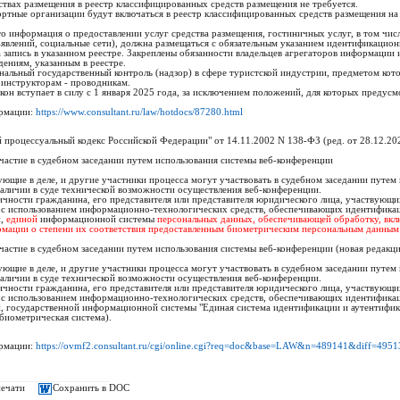
ствах размещения в реестр классифицированных средств размещения не требуется.
ртные организации будут включаться в реестр классифицированных средств размещения на
то информация о предоставлении услуг средства размещения, гостиничных услуг, в том чис
явлений, социальные сети), должна размещаться с обязательным указанием идентификацион
а запись в указанном реестре. Закреплены обязанности владельцев агрегаторов информации 
дениям, указанным в реестре.
нальный государственный контроль (надзор) в сфере туристской индустрии, предметом кот
 инструкторам - проводникам.
кон вступает в силу с 1 января 2025 года, за исключением положений, для которых предусм
рмации:
https://www.consultant.ru/law/hotdocs/87280.html
й процессуальный кодекс Российской Федерации" от 14.11.2002 N 138-ФЗ (ред. от 28.12.2024
Участие в судебном заседании путем использования системы веб-конференции
вующие в деле, и другие участники процесса могут участвовать в судебном заседании путем
наличии в суде технической возможности осуществления веб-конференции.
ичности гражданина, его представителя или представителя юридического лица, участвующи
 с использованием информационно-технологических средств, обеспечивающих идентификац
и,
единой
информационной системы
персональных данных, обеспечивающей обработку, вкл
мации о степени их соответствия предоставленным биометрическим персональным данным
Участие в судебном заседании путем использования системы веб-конференции (новая редакци
вующие в деле, и другие участники процесса могут участвовать в судебном заседании путем
наличии в суде технической возможности осуществления веб-конференции.
ичности гражданина, его представителя или представителя юридического лица, участвующи
 с использованием информационно-технологических средств, обеспечивающих идентификац
, государственной информационной системы "Единая система идентификации и аутентифик
 биометрическая система).
рмации:
https://ovmf2.consultant.ru/cgi/online.cgi?req=doc&base=LAW&n=489141&diff
печати
Сохранить в DOC