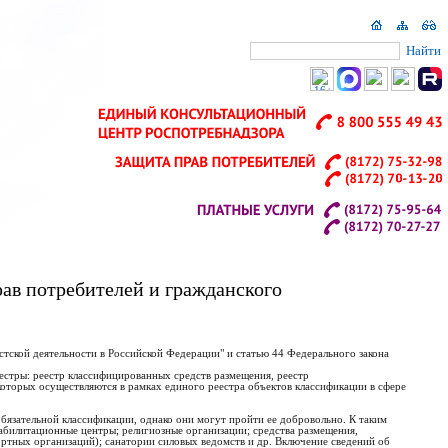
Найти
ав потребителей и гражданского
стской деятельности в Российской Федерации" и статью 44 Федерального закона
естры: реестр классифицированных средств размещения, реестр
торых осуществляются в рамках единого реестра объектов классификации в сфере
бязательной классификации, однако они могут пройти ее добровольно. К таким
еабилитационные центры; религиозные организации; средства размещения,
ортных организаций); санатории силовых ведомств и др. Включение сведений об