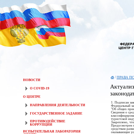
/
ПРАВА П
НОВОСТИ
Актуализ
О COVID-19
законода
О ЦЕНТРЕ
1. Подписан за
НАПРАВЛЕНИЯ ДЕЯТЕЛЬНОСТИ
Федеральный за
"Об общих прин
Сведения о сре
ГОСУДАРСТВЕННОЕ ЗАДАНИЕ
классифицирова
туристской инд
ПРОТИВОДЕЙСТВИЕ
Закреплено, чт
КОРРУПЦИИ
Предусмотрен п
средствам разм
ИСПЫТАТЕЛЬНАЯ ЛАБОРАТОРИЯ
оказывающие ус