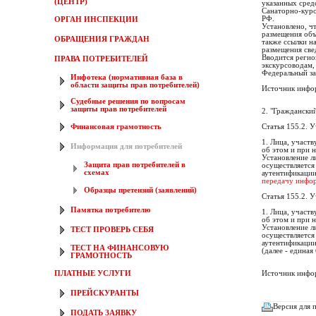
(ЦЕНТР)
указанных сред
Санаторно-куро
РФ.
ОРГАН ИНСПЕКЦИИ
Установлено, ч
размещения объ
ОБРАЩЕНИЯ ГРАЖДАН
также ссылки н
размещения све
Вводится регио
ПРАВА ПОТРЕБИТЕЛЕЙ
экскурсоводам,
Федеральный за
Инфотека (нормативная база в
области защиты прав потребителей)
Источник инфо
Судебные решения по вопросам
защиты прав потребителей
2. "Граждански
Статья 155.2. 
Финансовая грамотность
1. Лица, участ
Информация для потребителей
об этом и при 
Установление л
Защита прав потребителей в
осуществляется
схемах
аутентификаци
передачу инфор
Образцы претензий (заявлений)
Статья 155.2. 
Памятка потребителю
1. Лица, участ
об этом и при 
Установление л
ТЕСТ ПРОВЕРЬ СЕБЯ
осуществляется
аутентификации
ТЕСТ НА ФИНАНСОВУЮ
(далее - единая
ГРАМОТНОСТЬ
ПЛАТНЫЕ УСЛУГИ
Источник инфо
ПРЕЙСКУРАНТЫ
Версия для 
ПОДАТЬ ЗАЯВКУ