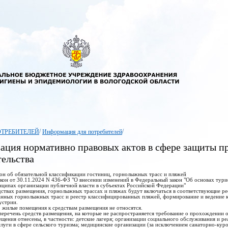
/
/
ОТРЕБИТЕЛЕЙ
Информация для потребителей
ация нормативно правовых актов в сфере защиты пр
тельства
кон об обязательной классификации гостиниц, горнолыжных трасс и пляжей
кон от 30.11.2024 N 436-ФЗ "О внесении изменений в Федеральный закон "Об основах тури
ципах организации публичной власти в субъектах Российской Федерации"
дствах размещения, горнолыжных трассах и пляжах будут включаться в соответствующие ре
нных горнолыжных трасс и реестр классифицированных пляжей, формирование и ведение ко
устрии.
о жилые помещения к средствам размещения не относятся.
еречень средств размещения, на которые не распространяется требование о прохождении о
ещения отнесены, в частности: детские лагеря; организации социального обслуживания и р
луги в сфере сельского туризма; медицинские организации (за исключением санаторно-кур