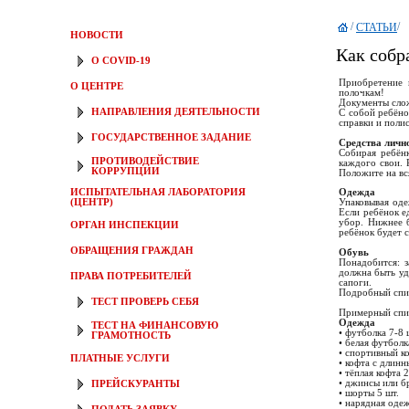
/
/
СТАТЬИ
НОВОСТИ
Как собр
О COVID-19
Приобретение 
О ЦЕНТРЕ
полочкам!
Документы слож
НАПРАВЛЕНИЯ ДЕЯТЕЛЬНОСТИ
С собой ребёно
справки и поли
ГОСУДАРСТВЕННОЕ ЗАДАНИЕ
Средства личн
Собирая ребёнк
ПРОТИВОДЕЙСТВИЕ
каждого свои. 
КОРРУПЦИИ
Положите на вс
ИСПЫТАТЕЛЬНАЯ ЛАБОРАТОРИЯ
Одежда
(ЦЕНТР)
Упаковывая оде
Если ребёнок е
убор. Нижнее б
ОРГАН ИНСПЕКЦИИ
ребёнок будет с
ОБРАЩЕНИЯ ГРАЖДАН
Обувь
Понадобится: з
должна быть уд
ПРАВА ПОТРЕБИТЕЛЕЙ
сапоги.
Подробный спис
ТЕСТ ПРОВЕРЬ СЕБЯ
Примерный спис
Одежда
ТЕСТ НА ФИНАНСОВУЮ
• футболка 7-8 
ГРАМОТНОСТЬ
• белая футбол
• спортивный к
ПЛАТНЫЕ УСЛУГИ
• кофта с длинн
• тёплая кофта 2
• джинсы или б
ПРЕЙСКУРАНТЫ
• шорты 5 шт.
• нарядная оде