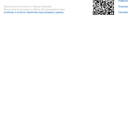
Реквизи
Мы используем cookies и Яндекс.Метрика.
Платные
Продолжая пользоваться сайтом, Вы принимаете нашу
политику в области обработки персональных данных
.
Оказани