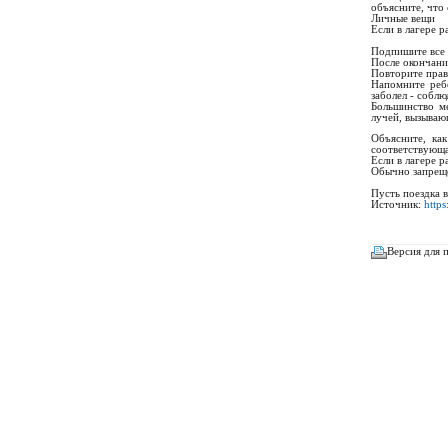
объясните, что
Личные вещи
Если в лагере 
Подпишите все 
После окончани
Повторите прав
Напомните ребё
заболел - собл
Большинство м
лучей, вызываю
Объясните, ка
соответствующа
Если в лагере 
Обычно запреще
Пусть поездка 
Источник:
https
Версия для 