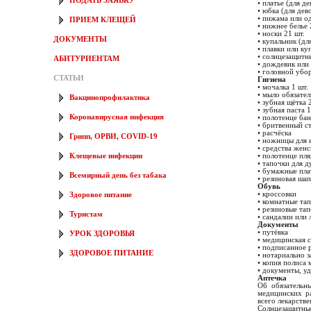
ПОДАТЬ ЗАЯВКУ
• платье (для де
• юбка (для дев
• пижама или од
ПРИЕМ КЛЕЩЕЙ
• нижнее белье 
• носки 21 шт.
ДОКУМЕНТЫ
• купальник (дл
• плавки или ку
• солнцезащитн
АБИТУРИЕНТАМ
• дождевик или 
• головной убор
СТАТЬИ
Гигиена
• мочалка 1 шт.
• мыло обязател
Вакцинопрофилактика
• зубная щётка 
• зубная паста 1
Коронавирусная инфекция
• полотенце бан
• бритвенный ст
• расчёска
Грипп, ОРВИ, COVID-19
• ножницы для 
• средства жен
• полотенце пля
Клещевые инфекции
• тапочки для 
• бумажные пла
Всемирный день без табака
• резиновая шап
Обувь
• кроссовки
Здоровое питание
• комнатные та
• резиновые та
Туристам
• сандалии или
Документы
• путёвка
УРОК ЗДОРОВЬЯ
• медицинская 
• подписанное 
ЗДОРОВОЕ ПИТАНИЕ
• нотариально з
• копия полиса
• документы, у
Аптечка
Об обязательн
медицинских ра
всего лекарств
Солнцезащитные