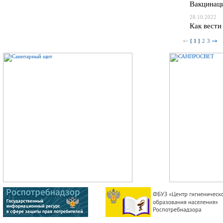
Вакцинаци
28.10.2022
Как вести
[ 1 ]
2
3