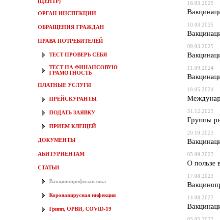
(ЦЕНТР)
16.03.2025
Вакцинаци
ОРГАН ИНСПЕКЦИИ
10.03.2025
ОБРАЩЕНИЯ ГРАЖДАН
Вакцинаци
ПРАВА ПОТРЕБИТЕЛЕЙ
09.03.2025
Вакцинаци
ТЕСТ ПРОВЕРЬ СЕБЯ
ТЕСТ НА ФИНАНСОВУЮ
11.09.2024
ГРАМОТНОСТЬ
Вакцинаци
ПЛАТНЫЕ УСЛУГИ
18.05.2024
Междунар
ПРЕЙСКУРАНТЫ
31.12.2023
ПОДАТЬ ЗАЯВКУ
Группы р
ПРИЕМ КЛЕЩЕЙ
20.10.2023
ДОКУМЕНТЫ
Вакцинаци
АБИТУРИЕНТАМ
05.09.2023
О пользе 
СТАТЬИ
17.08.2023
Вакцинопрофилактика
Вакциноп
Коронавирусная инфекция
14.08.2023
Вакцинаци
Грипп, ОРВИ, COVID-19
03.05.2023